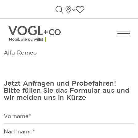
Direkt zum Inhalt wechseln
Standorte
Favoriten anzeigen
Suche öffnen
Menü ö
Alfa-Romeo
Jetzt Anfragen und Probefahren!
Bitte füllen Sie das Formular aus und
wir melden uns in Kürze
F
i
r
F
s
a
t