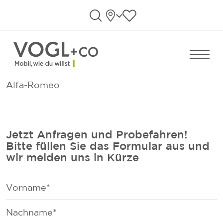
Direkt zum Inhalt wechseln
Standorte
Favoriten anzeigen
Suche öffnen
Menü ö
Alfa-Romeo
Jetzt Anfragen und Probefahren!
Bitte füllen Sie das Formular aus und
wir melden uns in Kürze
F
i
r
F
s
a
t