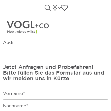
Direkt zum Inhalt wechseln
Standorte
Favoriten anzeigen
Suche öffnen
Menü ö
Audi
Jetzt Anfragen und Probefahren!
Bitte füllen Sie das Formular aus und
wir melden uns in Kürze
F
i
r
F
s
a
t