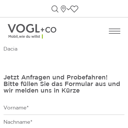
Direkt zum Inhalt wechseln
Standorte
Favoriten anzeigen
Suche öffnen
Menü ö
Dacia
Jetzt Anfragen und Probefahren!
Bitte füllen Sie das Formular aus und
wir melden uns in Kürze
F
i
r
F
s
a
t