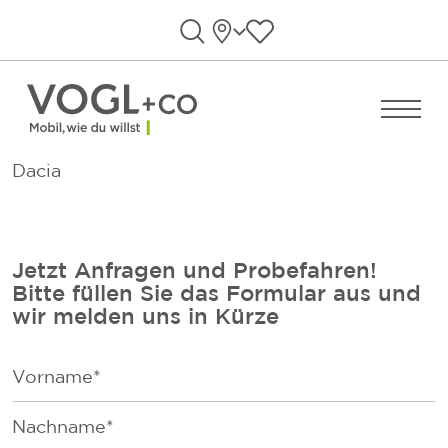
Direkt zum Inhalt wechseln
Standorte
Favoriten anzeigen
Suche öffnen
Menü ö
Dacia
Jetzt Anfragen und Probefahren!
Bitte füllen Sie das Formular aus und
wir melden uns in Kürze
F
i
r
F
s
a
t