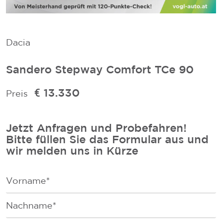
Dacia
Sandero Stepway Comfort TCe 90
€ 13.330
Preis
Jetzt Anfragen und Probefahren!
Bitte füllen Sie das Formular aus und
wir melden uns in Kürze
F
i
r
F
s
a
t
m
N