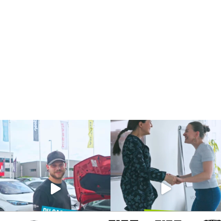
Alfa Romeo
Jeep
Fiat
Fiat Professiona
Abart