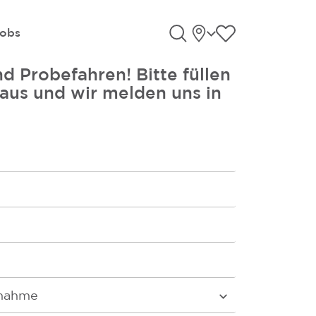
Standorte
Favoriten an
obs
Suche öffnen
d Probefahren! Bitte füllen
 aus und wir melden uns in
fnahme