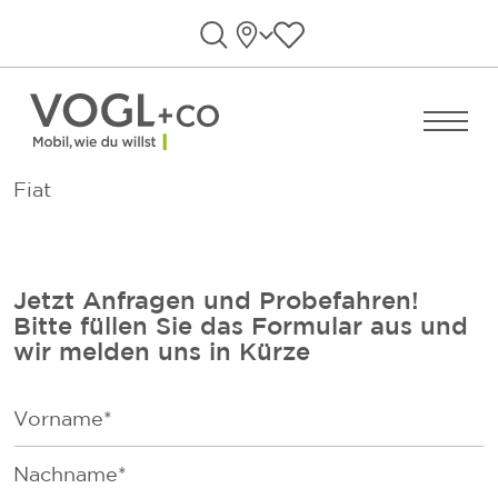
Direkt zum Inhalt wechseln
Standorte
Favoriten anzeigen
Suche öffnen
Menü ö
Fiat
Jetzt Anfragen und Probefahren!
Bitte füllen Sie das Formular aus und
wir melden uns in Kürze
F
i
r
F
s
a
t