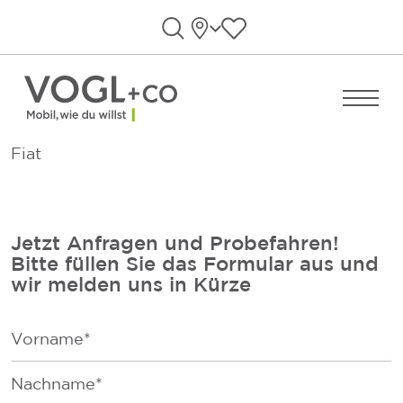
Direkt zum Inhalt wechseln
Standorte
Favoriten anzeigen
Suche öffnen
Menü ö
Fiat
Jetzt Anfragen und Probefahren!
Bitte füllen Sie das Formular aus und
wir melden uns in Kürze
F
i
r
F
s
a
t