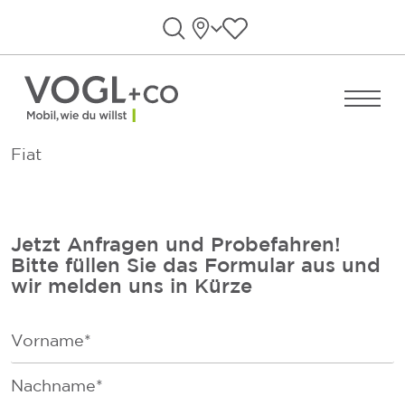
Direkt zum Inhalt wechseln
Standorte
Favoriten anzeigen
Suche öffnen
Menü ö
Fiat
Jetzt Anfragen und Probefahren!
Bitte füllen Sie das Formular aus und
wir melden uns in Kürze
F
i
r
F
s
a
t