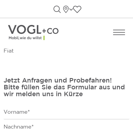
Direkt zum Inhalt wechseln
Standorte
Favoriten anzeigen
Suche öffnen
Menü ö
Fiat
Jetzt Anfragen und Probefahren!
Bitte füllen Sie das Formular aus und
wir melden uns in Kürze
F
i
r
F
s
a
t