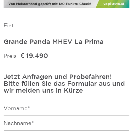
Fiat
Grande Panda MHEV La Prima
€ 19.490
Preis
Jetzt Anfragen und Probefahren!
Bitte füllen Sie das Formular aus und
wir melden uns in Kürze
F
i
r
F
s
a
t
m
N