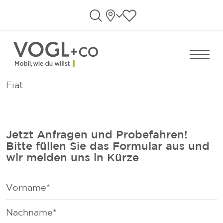
Direkt zum Inhalt wechseln
Standorte
Favoriten anzeigen
Suche öffnen
Menü ö
Fiat
Jetzt Anfragen und Probefahren!
Bitte füllen Sie das Formular aus und
wir melden uns in Kürze
F
i
r
F
s
a
t