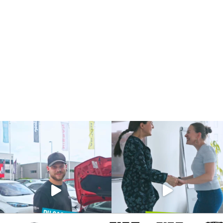
Alfa Romeo
Jeep
Fiat
Fiat Professiona
Abart