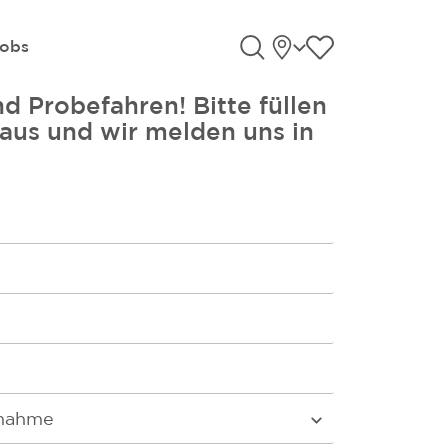
Standorte
Favoriten an
obs
Suche öffnen
d Probefahren! Bitte füllen
 aus und wir melden uns in
fnahme