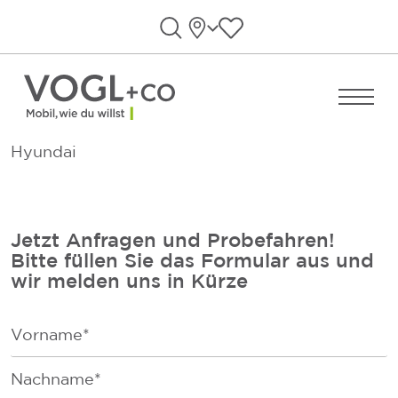
Direkt zum Inhalt wechseln
Standorte
Favoriten anzeigen
Suche öffnen
Menü ö
Hyundai
Jetzt Anfragen und Probefahren!
Bitte füllen Sie das Formular aus und
wir melden uns in Kürze
F
i
r
F
s
a
t