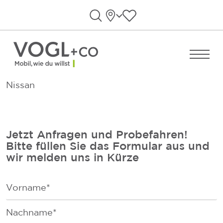
Direkt zum Inhalt wechseln
Standorte
Favoriten anzeigen
Suche öffnen
Menü ö
Nissan
Jetzt Anfragen und Probefahren!
Bitte füllen Sie das Formular aus und
wir melden uns in Kürze
F
i
r
F
s
a
t