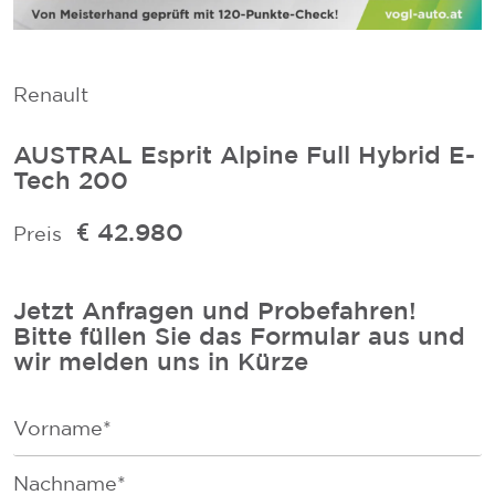
Renault
AUSTRAL Esprit Alpine Full Hybrid E-
Tech 200
€ 42.980
Preis
Jetzt Anfragen und Probefahren!
Bitte füllen Sie das Formular aus und
wir melden uns in Kürze
F
i
r
F
s
a
t