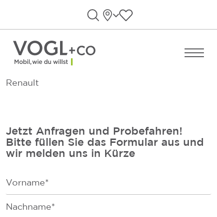
Direkt zum Inhalt wechseln
Standorte
Favoriten anzeigen
Suche öffnen
Menü ö
Renault
Jetzt Anfragen und Probefahren!
Bitte füllen Sie das Formular aus und
wir melden uns in Kürze
F
i
r
F
s
a
t