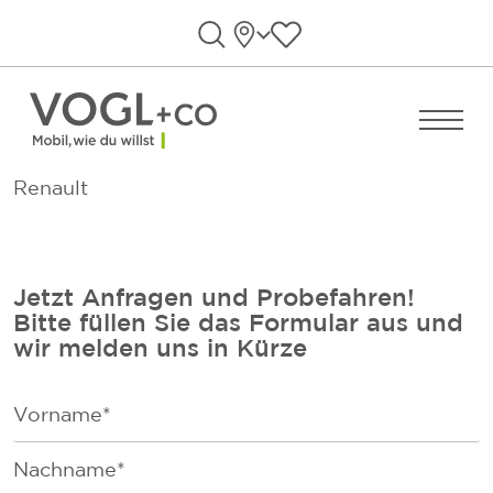
Direkt zum Inhalt wechseln
Standorte
Favoriten anzeigen
Suche öffnen
Menü ö
Renault
Jetzt Anfragen und Probefahren!
Bitte füllen Sie das Formular aus und
wir melden uns in Kürze
F
i
r
F
s
a
t