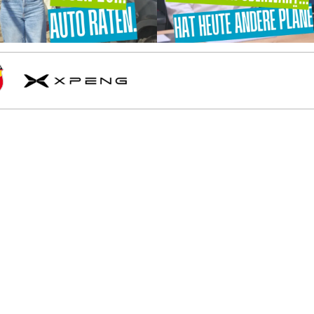
l
h
XPENG