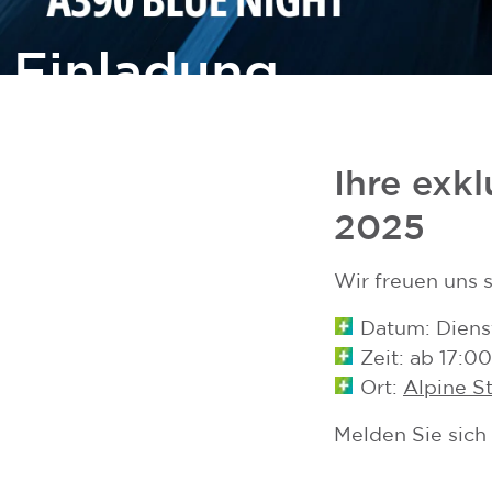
Einladung
zur
A390
Ihre exk
2025
Blue
Wir freuen uns s
Night
Datum: Diens
Zeit: ab 17:0
7. Mai 2025
Ort:
Alpine S
ab 17:00 Uhr
im Alpine Store
Melden Sie sich 
Graz