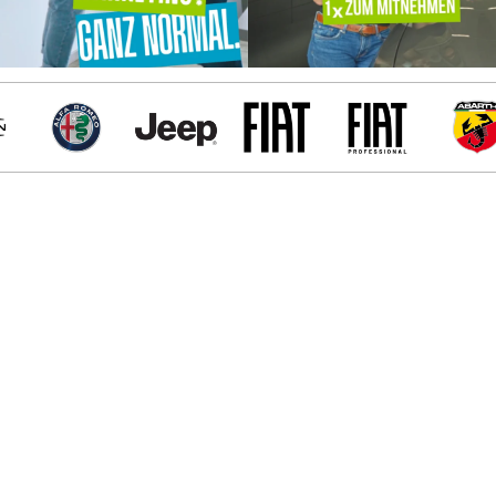
Alfa Romeo
Jeep
Fiat
Fiat Professiona
Abart