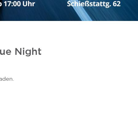
lue Night
laden.