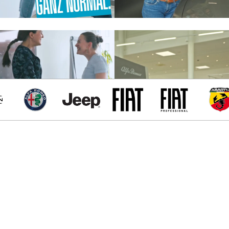
Alfa Romeo
Jeep
Fiat
Fiat Professiona
Abart
Weitere Links
Kontakt