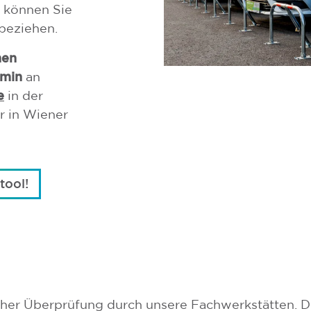
 können Sie
beziehen.
nen
rmin
an
e
in der
r in Wiener
ool!
scher Überprüfung durch unsere Fachwerkstätten. 