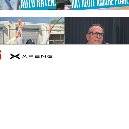
l
h
XPENG
Rechtliches