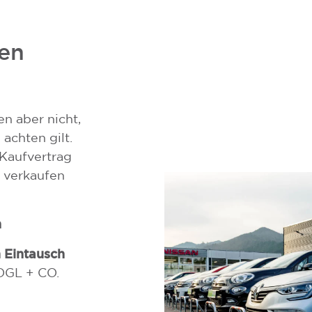
en
n aber nicht,
o
 achten gilt.
 Kaufvertrag
 verkaufen
 Sie
n
st oder wo
 Eintausch
OGL + CO.