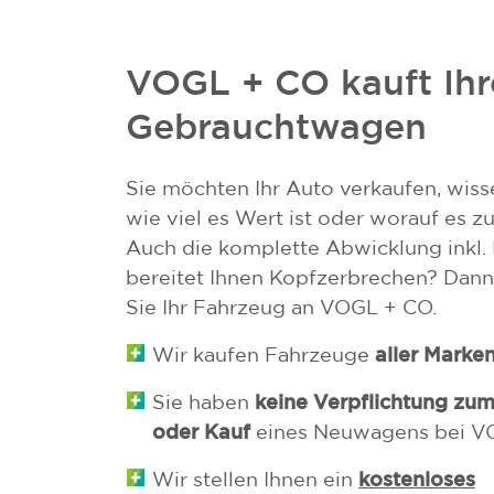
VOGL + CO kauft Ihr
Gebrauchtwagen
Sie möchten Ihr Auto verkaufen, wisse
Was ist mein Aut
wie viel es Wert ist oder worauf es zu
Auch die komplette Abwicklung inkl.
wert?
bereitet Ihnen Kopfzerbrechen? Dann
Sie Ihr Fahrzeug an VOGL + CO.
Sie überlegen Ihr Auto zu verkaufen?
aller Marke
Wir kaufen Fahrzeuge
wissen aber nicht, wie viel es Wert i
Sie es verkaufen können?
keine Verpflichtung zum
Sie haben
oder Kauf
eines Neuwagens bei V
kostenloses
Wir stellen Ihnen ein