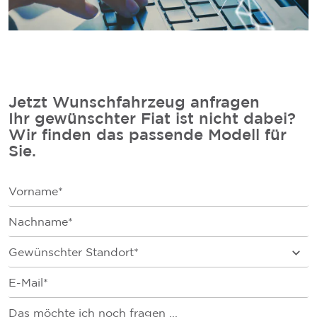
Jetzt Wunschfahrzeug anfragen
Ihr gewünschter Fiat ist nicht dabei?
Wir finden das passende Modell für
Sie.
V
o
r
N
n
a
a
c
V
m
Gewünschter Standort*
h
o
e
n
g
E
*
a
l
-
m
+
M
P
e
C
a