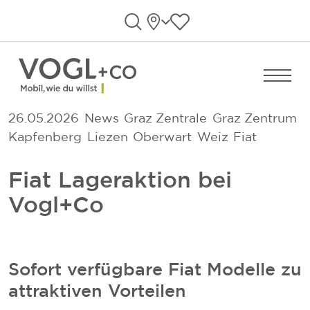
Direkt zum Inhalt wechseln
Standorte
Favoriten anzeigen
Suche öffnen
Menü ö
26.05.2026
News
Graz Zentrale
Graz Zentrum
Kapfenberg
Liezen
Oberwart
Weiz
Fiat
Fiat Lageraktion bei
Vogl+Co
Sofort verfügbare Fiat Modelle zu
attraktiven Vorteilen