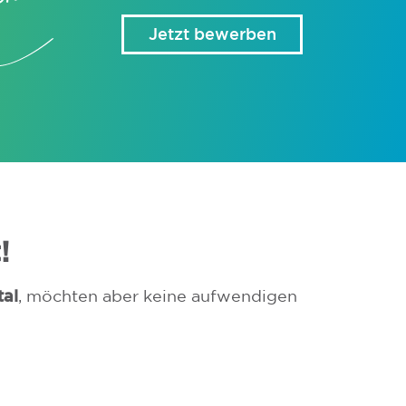
I
C
!
Jetzt bewerben
!
al
, möchten aber keine aufwendigen