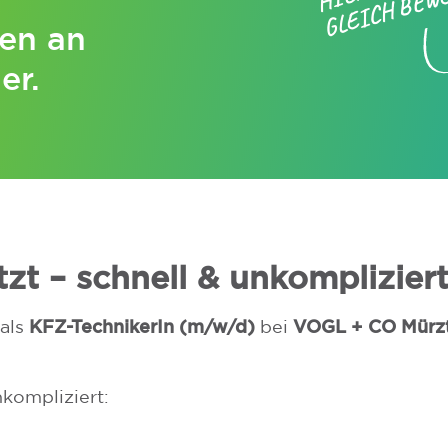
N
en an
er.
zt – schnell & unkompliziert
KFZ-TechnikerIn (m/w/d)
VOGL + CO Mürzt
 als
bei
nkompliziert: