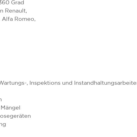
 360 Grad
n Renault,
, Alfa Romeo,
artungs-, Inspektions und Instandhaltungsarbeite
n
 Mängel
nosegeräten
ng