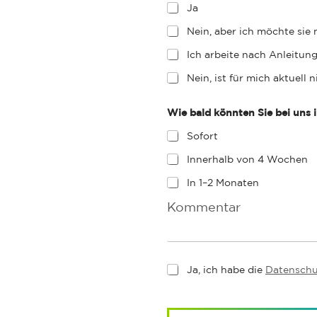
Ja
Nein, aber ich möchte sie
Ich arbeite nach Anleitung
Nein, ist für mich aktuell 
Wie bald könnten Sie bei uns 
Sofort
Innerhalb von 4 Wochen
In 1–2 Monaten
C
o
m
m
e
n
t
Ja, ich habe die
Datenschut
t
e
r
m