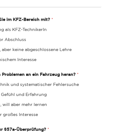
 Sie im KFZ-Bereich mit?
*
g als KFZ-TechnikerIn
or Abschluss
, aber keine abgeschlossene Lehre
nischem Interesse
n Problemen an ein Fahrzeug heran?
*
hnik und systematischer Fehlersuche
n Gefühl und Erfahrung
, will aber mehr lernen
r großes Interesse
zur §57a-Überprüfung?
*