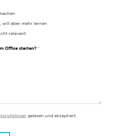
 machen
, will aber mehr lernen
nicht relevant
im Office starten?
*
zrichtlinien
gelesen und akzeptiert.