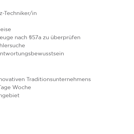
z-Techniker/in
weise
zeuge nach §57a zu überprüfen
ehlersuche
rantwortungsbewusstsein
nnovativen Traditionsunternehmens
½ Tage Woche
ngebiet