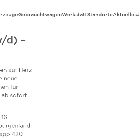
rzeuge
Gebrauchtwagen
Werkstatt
Standorte
Aktuelles
J
/d) –
en auf Herz
ne neue
hen für
ab sofort
 16
dburgenland
napp 420