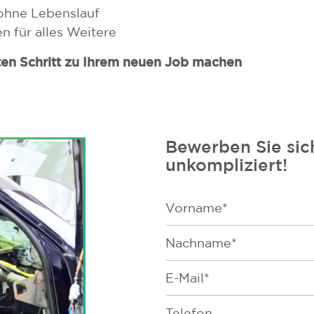
 ohne Lebenslauf
n für alles Weitere
sten Schritt zu Ihrem neuen Job machen
Bewerben Sie sich
unkompliziert!
F
i
r
F
s
a
t
m
N
E
i
a
m
l
m
a
y
P
e
i
N