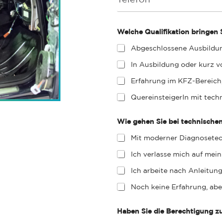
h
*
l
a
o
*
m
n
e
e
Welche Qualifikation bringen
*
Abgeschlossene Ausbildun
In Ausbildung oder kurz v
Erfahrung im KFZ-Bereich
QuereinsteigerIn mit tech
Wie gehen Sie bei technische
Mit moderner Diagnosetec
Ich verlasse mich auf mei
Ich arbeite nach Anleitung
Noch keine Erfahrung, abe
Haben Sie die Berechtigung 