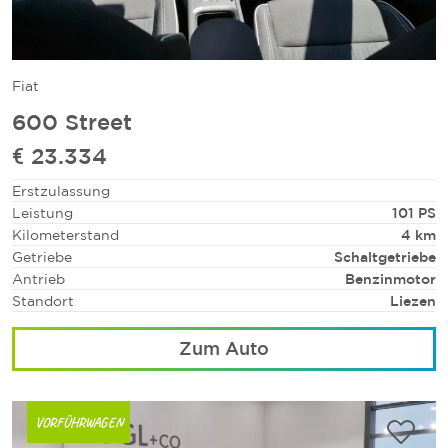
Fiat
600 Street
€ 23.334
Erstzulassung
Leistung
101 PS
Kilometerstand
4 km
Getriebe
Schaltgetriebe
Antrieb
Benzinmotor
Standort
Liezen
Zum Auto
VORFÜHRWAGEN