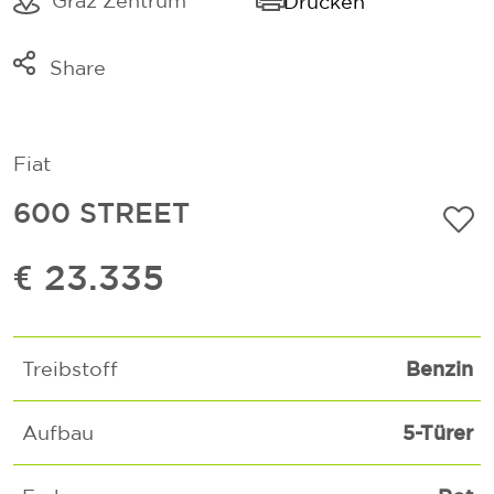
Graz Zentrum
Drucken
Share
Link kopieren
Mail
Fiat
Whatsapp
600 STREET
€ 23.335
Benzin
Treibstoff
5-Türer
Aufbau