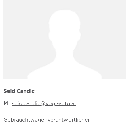
L
Seid Candic
M
seid.candic@vogl-auto.at
V
Gebrauchtwagenverantwortlicher
V