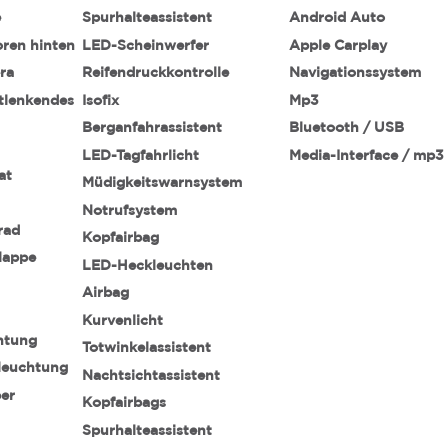
e
Spurhalteassistent
Android Auto
oren hinten
LED-Scheinwerfer
Apple Carplay
ra
Reifendruckkontrolle
Navigationssystem
stlenkendes
Isofix
Mp3
Berganfahrassistent
Bluetooth / USB
LED-Tagfahrlicht
Media-Interface / mp3
at
Müdigkeitswarnsystem
Notrufsystem
rad
Kopfairbag
lappe
LED-Heckleuchten
Airbag
Kurvenlicht
htung
Totwinkelassistent
leuchtung
Nachtsichtassistent
ber
Kopfairbags
Spurhalteassistent