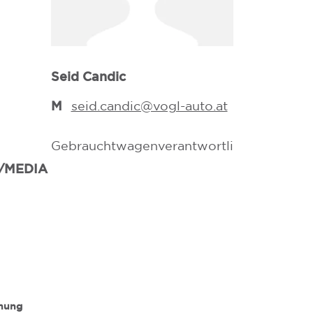
Luca Cavall
Seid Candic
T
+43 316 /
M
luca.cava
M
seid.candic@vogl-auto.at
auto.at
Gebrauchtwagenverantwortlicher
Verkaufsber
/MEDIA
Versicherung
Nebentätigke
nnung