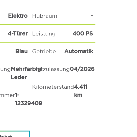
Elektro
-
Hubraum
4-Türer
400 PS
Leistung
Blau
Automatik
Getriebe
Mehrfarbig
04/2026
tung
Erstzulassung
Leder
4.411
Kilometerstand
1-
km
ummer
12329409