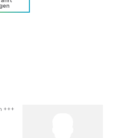
ahrt
agen
h +++