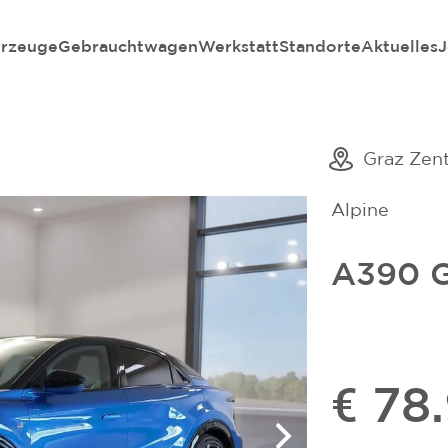
rzeuge
Gebrauchtwagen
Werkstatt
Standorte
Aktuelles
J
Graz Zen
Alpine
A390 
€ 78