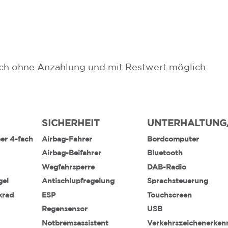
uch ohne Anzahlung und mit Restwert möglich.
SICHERHEIT
UNTERHALTUNG
ber 4-fach
Airbag-Fahrer
Bordcomputer
Airbag-Beifahrer
Bluetooth
Wegfahrsperre
DAB-Radio
gel
Antischlupfregelung
Sprachsteuerung
krad
ESP
Touchscreen
Regensensor
USB
Notbremsassistent
Verkehrszeichenerke