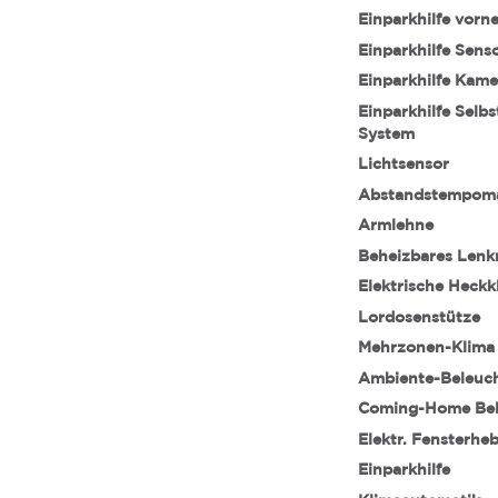
Einparkhilfe vorn
Einparkhilfe Sens
Einparkhilfe Kame
Einparkhilfe Selb
System
Lichtsensor
Abstandstempom
Armlehne
Beheizbares Lenk
Elektrische Heckk
Lordosenstütze
Mehrzonen-Klima
Ambiente-Beleuc
Coming-Home Be
Elektr. Fensterhe
Einparkhilfe