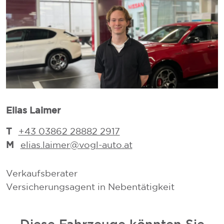
Elias Laimer
D
T
+43 03862 28882 2917
M
elias.laimer@vogl-auto.at
Verkaufsberater
V
Versicherungsagent in Nebentätigkeit
V
Diese Fahrzeuge könnten Sie