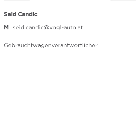
Seid Candic
M
seid.candic@vogl-auto.at
V
Gebrauchtwagenverantwortlicher
V