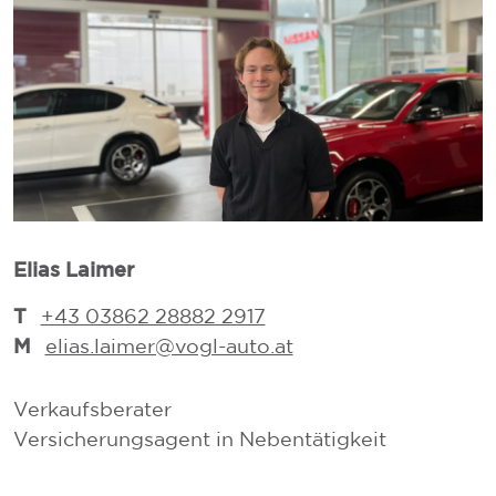
Elias Laimer
D
T
+43 03862 28882 2917
M
elias.laimer@vogl-auto.at
Verkaufsberater
V
Versicherungsagent in Nebentätigkeit
V