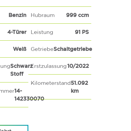
Benzin
999 ccm
Hubraum
4-Türer
91 PS
Leistung
Weiß
Schaltgetriebe
Getriebe
Schwarz
10/2022
tung
Erstzulassung
Stoff
51.092
Kilometerstand
14-
km
ummer
142330070