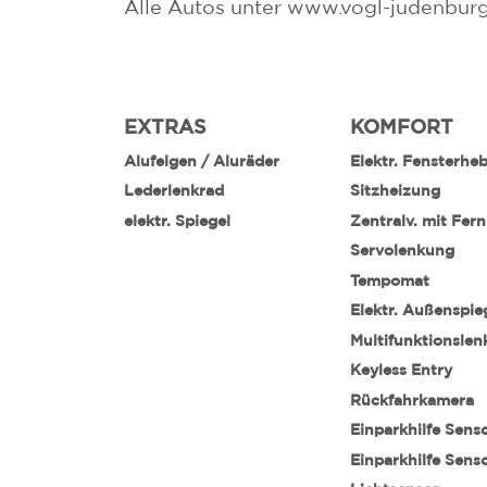
Alle Autos unter www.vogl-judenburg
EXTRAS
KOMFORT
Alufelgen / Aluräder
Elektr. Fensterhe
Lederlenkrad
Sitzheizung
elektr. Spiegel
Zentralv. mit Fer
Servolenkung
Tempomat
Elektr. Außenspie
Multifunktionslen
Keyless Entry
Rückfahrkamera
Einparkhilfe Sens
Einparkhilfe Sens