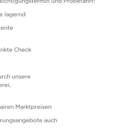
ichtigungstermin und Probefahrt!
e lagernd
tente
unkte Check
urch unsere
rei,
fairen Marktpreisen
herungsangebote auch