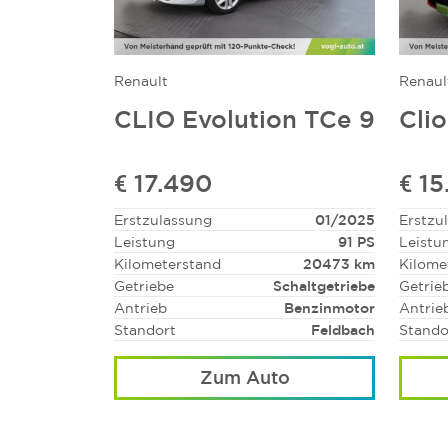
Renault
Renaul
CLIO Evolution TCe 9
Cli
€ 17.490
€ 15
Erstzulassung
01/2025
Erstzu
Leistung
91 PS
Leistu
Kilometerstand
20473 km
Kilome
Getriebe
Schaltgetriebe
Getrie
Antrieb
Benzinmotor
Antrie
Standort
Feldbach
Stando
Zum Auto