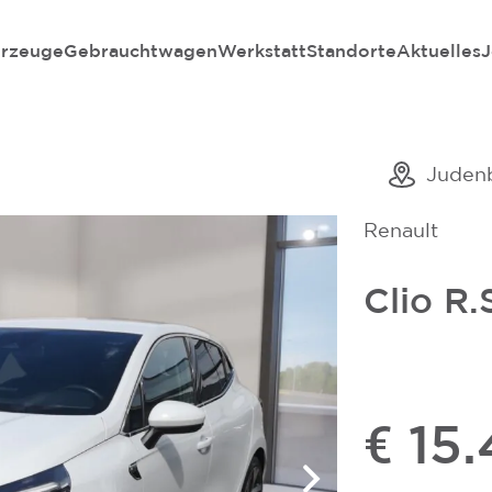
rzeuge
Gebrauchtwagen
Werkstatt
Standorte
Aktuelles
J
Juden
Renault
Clio R.
€ 15