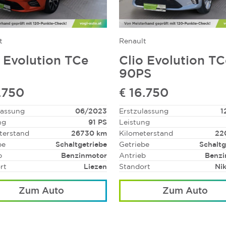
t
Renault
o Evolution TCe
Clio Evolution T
90PS
.750
€ 16.750
lassung
06/2023
Erstzulassung
1
ng
91 PS
Leistung
terstand
26730 km
Kilometerstand
22
be
Schaltgetriebe
Getriebe
Schaltg
b
Benzinmotor
Antrieb
Benzi
rt
Liezen
Standort
Nik
Zum Auto
Zum Auto