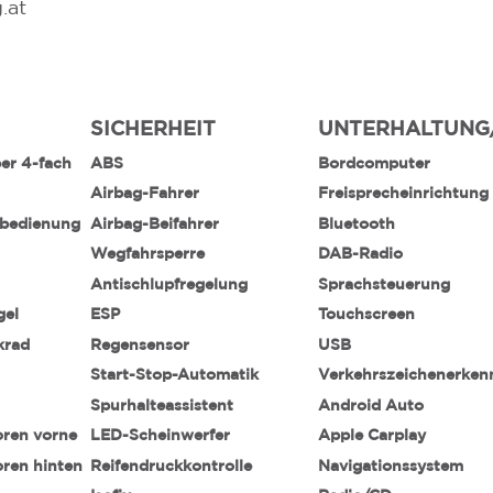
.at
SICHERHEIT
UNTERHALTUNG
ber 4-fach
ABS
Bordcomputer
Airbag-Fahrer
Freisprecheinrichtung
nbedienung
Airbag-Beifahrer
Bluetooth
Wegfahrsperre
DAB-Radio
Antischlupfregelung
Sprachsteuerung
gel
ESP
Touchscreen
krad
Regensensor
USB
Start-Stop-Automatik
Verkehrszeichenerke
Spurhalteassistent
Android Auto
oren vorne
LED-Scheinwerfer
Apple Carplay
oren hinten
Reifendruckkontrolle
Navigationssystem