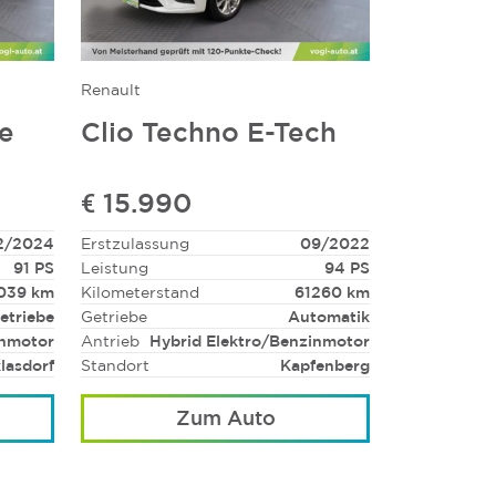
Renault
Ce
Clio Techno E-Tech
€ 15.990
2/2024
Erstzulassung
09/2022
91 PS
Leistung
94 PS
039 km
Kilometerstand
61260 km
etriebe
Getriebe
Automatik
nmotor
Antrieb
Hybrid Elektro/Benzinmotor
lasdorf
Standort
Kapfenberg
Zum Auto