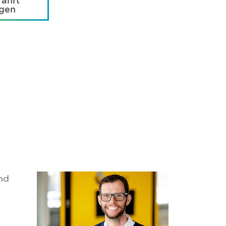
ahrt
agen
and