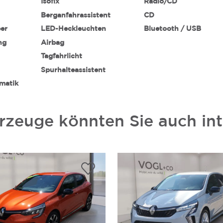
Isofix
Radio/CD
Berganfahrassistent
CD
ber
LED-Heckleuchten
Bluetooth / USB
ng
Airbag
Tagfahrlicht
Spurhalteassistent
matik
rzeuge könnten Sie auch int