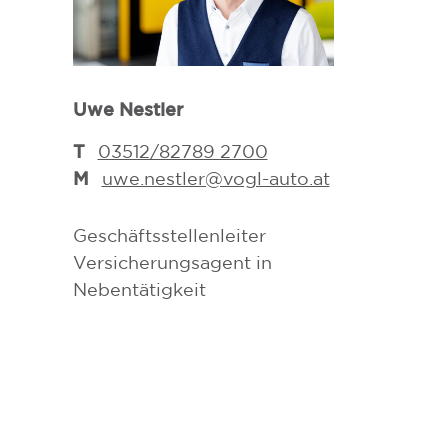
Harald Bärnt
Uwe Nestler
T
03572/82
M
harald.ba
T
03512/82789 2700
auto.at
M
uwe.nestler@vogl-auto.at
Verkaufsber
Geschäftsstellenleiter
Versicherung
Versicherungsagent in
Nebentätigke
Nebentätigkeit