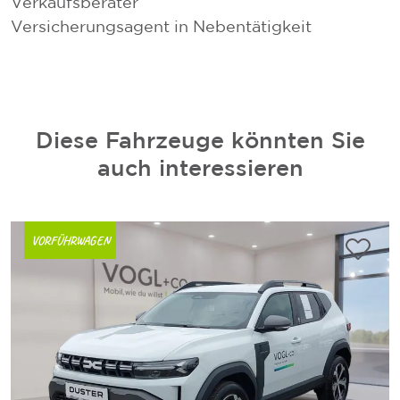
Verkaufsberater
V
Versicherungsagent in Nebentätigkeit
V
Diese Fahrzeuge könnten Sie
auch interessieren
VORFÜHRWAGEN