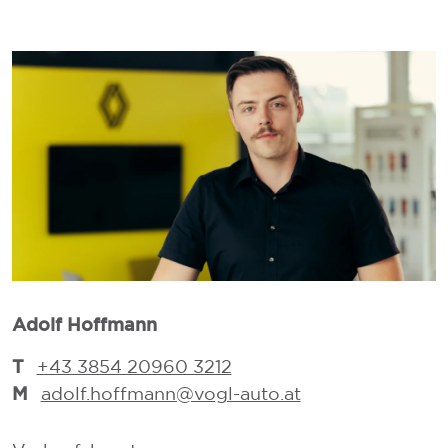
Adolf Hoffmann
T
T
+43 3854 20960 3212
M
adolf.hoffmann@vogl-auto.at