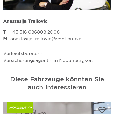
Anastasija Trailovic
M
T
+43 316 686808 2008
M
anastasija.trailovic@vogl-auto.at
Verkaufsberaterin
V
Versicherungsagentin in Nebentätigkeit
V
Diese Fahrzeuge könnten Sie
auch interessieren
VORFÜHRWAGEN