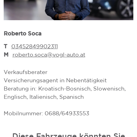
Roberto Soca
L
T
03452849902311
M
roberto.soca@vogl-auto.at
Verkaufsberater
V
Versicherungsagent in Nebentätigkeit
V
Beratung in: Kroatisch-Bosnisch, Slowenisch,
Englisch, Italienisch, Spanisch
Mobilnummer: 0688/64933553
Diese Fahrzeuge könnten Sie