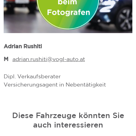
Adrian Rushiti
M
M
adrian.rushiti@vogl-auto.at
Dipl. Verkaufsberater
Versicherungsagent in Nebentätigkeit
V
V
Diese Fahrzeuge könnten Sie
auch interessieren