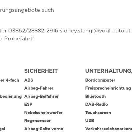
herungsangebote auch
nter 03862/28882-2916 sidney.stangl@vogl-auto.at 
d Probefahrt!
SICHERHEIT
UNTERHALTUNG
ber 4-fach
ABS
Bordcomputer
Airbag-Fahrer
Freisprecheinrichtung
nbedienung
Airbag-Beifahrer
Bluetooth
ESP
DAB-Radio
Nebelscheinwerfer
Touchscreen
Regensensor
USB
gel
Airbag-Seite vorne
Verkehrszeichenerke