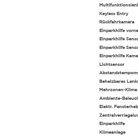
Multifunktionslen
Keyless Entry
Rückfahrkamera
Einparkhilfe vorn
Einparkhilfe Sens
Einparkhilfe Sens
Einparkhilfe Kame
Lichtsensor
Abstandstempom
Beheizbares Lenk
Mehrzonen-Klima
Ambiente-Beleuc
Elektr. Fensterhe
Zentralverriegelu
Einparkhilfe
Klimaanlage