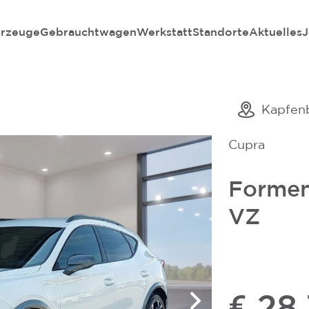
rzeuge
Gebrauchtwagen
Werkstatt
Standorte
Aktuelles
J
Kapfen
Cupra
Formen
VZ
€ 28