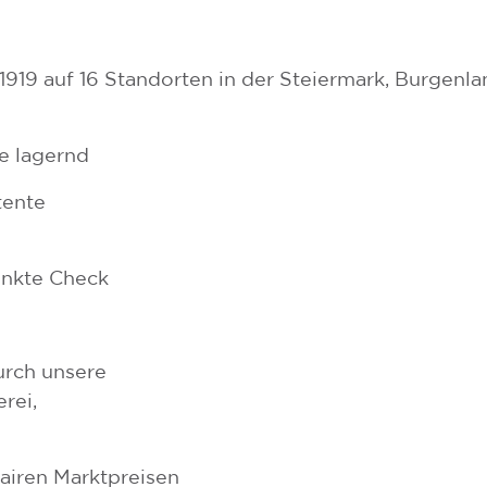
t 1919 auf 16 Standorten in der Steiermark, Burgenl
e lagernd
tente
unkte Check
urch unsere
rei,
fairen Marktpreisen