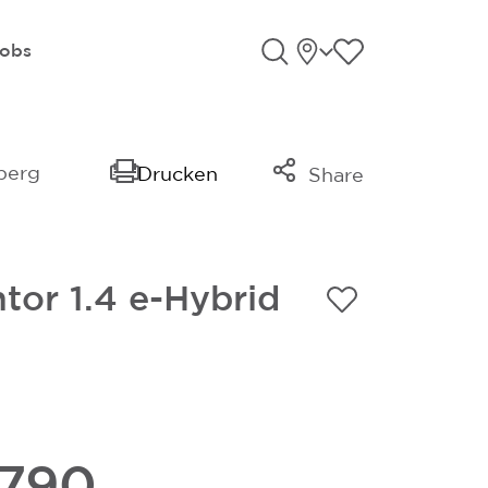
Standorte
Favoriten an
obs
Suche öffnen
berg
Drucken
Share
Link kopieren
Mail
tor 1.4 e-Hybrid
Whatsapp
.790