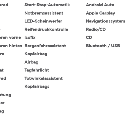
krad
Start-Stop-Automatik
Android Auto
Notbremsassistent
Apple Carplay
LED-Scheinwerfer
Navigationssystem
e
Reifendruckkontrolle
Radio/CD
oren vorne
Isofix
CD
oren hinten
Berganfahrassistent
Bluetooth / USB
ra
Kopfairbag
Airbag
at
Tagfahrlicht
rad
Totwinkelassistent
Kopfairbags
htung
ber
ng