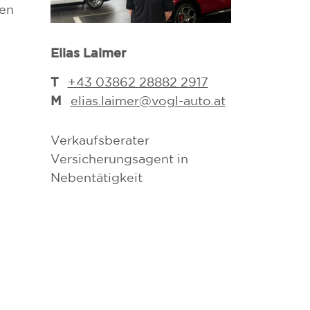
hen
Elias Laimer
Dona Horva
T
T
+43 03862 28882 2917
+43 0386
M
M
elias.laimer@vogl-auto.at
dona.hor
Verkaufsberater
Verkaufsbera
Versicherungsagent in
Versicherung
Nebentätigkeit
Nebentätigke