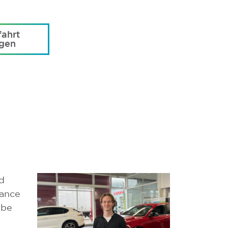
ahrt
agen
d
mance
ebe