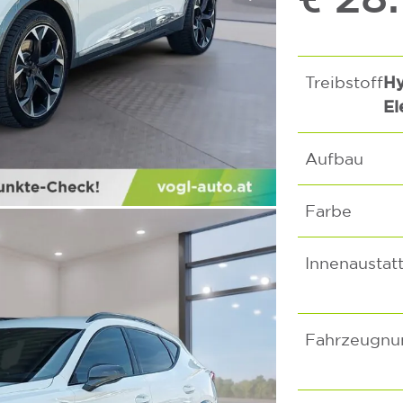
Hy
Treibstoff
El
Aufbau
Farbe
Innenaustat
Fahrzeugn