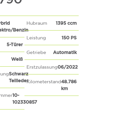
brid
1395 ccm
Hubraum
ektro/Benzin
150 PS
Leistung
5-Türer
Automatik
Getriebe
Weiß
06/2022
Erstzulassung
Schwarz
tung
Teilleder
48.786
Kilometerstand
km
10-
ummer
102330857