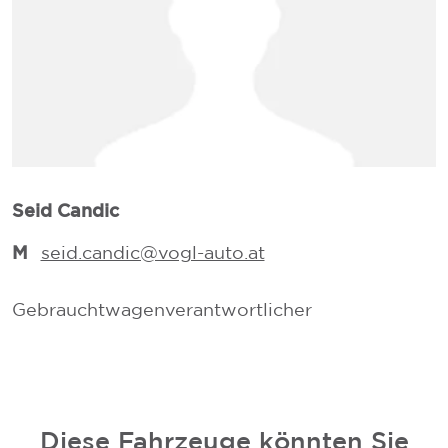
L
Seid Candic
M
seid.candic@vogl-auto.at
V
Gebrauchtwagenverantwortlicher
V
Diese Fahrzeuge könnten Sie