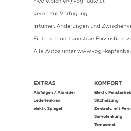
nicole.pichler@vogl-auto.at
gerne zur Verfügung.
Irrtümer, Änderungen und Zwischenve
Eintausch und günstige Fixzinsfinan
Alle Autos unter www.vogl-kapfenber
EXTRAS
KOMFORT
Alufelgen / Aluräder
Elektr. Fensterhe
Lederlenkrad
Sitzheizung
elektr. Spiegel
Zentralv. mit Fer
Servolenkung
Tempomat