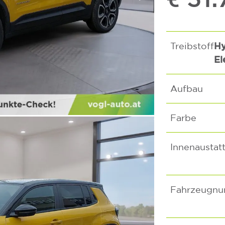
Hy
Treibstoff
El
Aufbau
Farbe
Innenaustat
Fahrzeugn