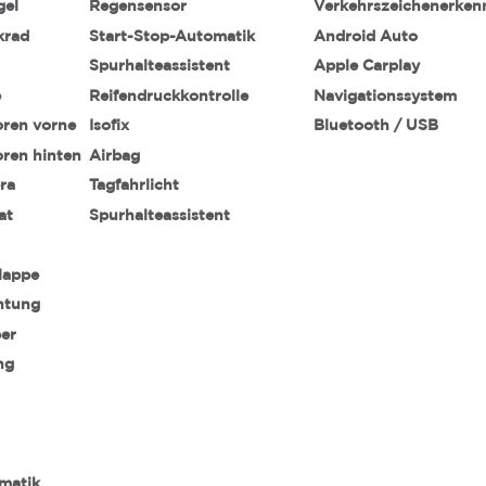
gel
Regensensor
Verkehrszeichenerke
krad
Start-Stop-Automatik
Android Auto
Spurhalteassistent
Apple Carplay
e
Reifendruckkontrolle
Navigationssystem
oren vorne
Isofix
Bluetooth / USB
oren hinten
Airbag
ra
Tagfahrlicht
at
Spurhalteassistent
lappe
htung
ber
ng
matik