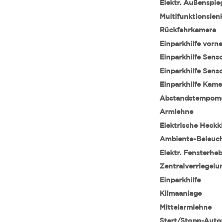
Elektr. Außenspie
Multifunktionslen
Rückfahrkamera
Einparkhilfe vorn
Einparkhilfe Sens
Einparkhilfe Sens
Einparkhilfe Kame
Abstandstempom
Armlehne
Elektrische Heckk
Ambiente-Beleuc
Elektr. Fensterhe
Zentralverriegelu
Einparkhilfe
Klimaanlage
Mittelarmlehne
Start/Stopp-Auto