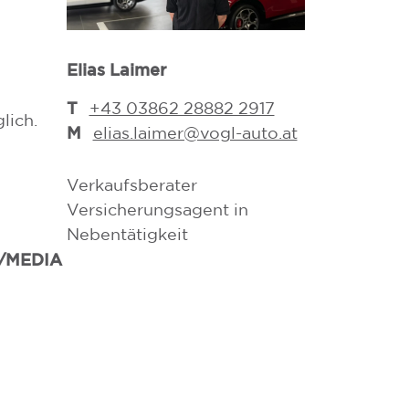
Elias Laimer
Dona Horva
T
T
+43 03862 28882 2917
+43 0386
lich.
M
M
elias.laimer@vogl-auto.at
dona.hor
Verkaufsberater
Verkaufsbera
Versicherungsagent in
Versicherung
Nebentätigkeit
Nebentätigke
/MEDIA