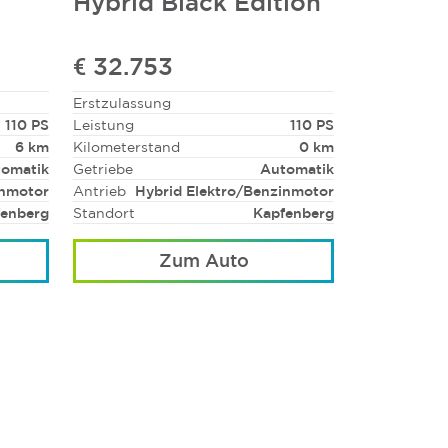
Hybrid Black Edition
€ 32.753
Erstzulassung
110 PS
Leistung
110 PS
6 km
Kilometerstand
0 km
omatik
Getriebe
Automatik
inmotor
Antrieb
Hybrid Elektro/Benzinmotor
fenberg
Standort
Kapfenberg
Zum Auto