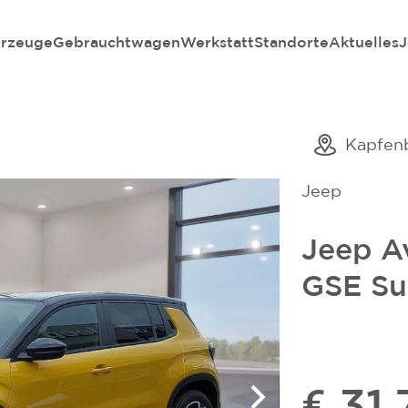
rzeuge
Gebrauchtwagen
Werkstatt
Standorte
Aktuelles
J
Kapfen
Jeep
Jeep A
GSE S
€ 31.