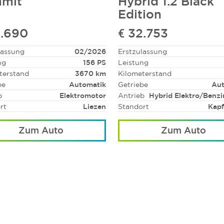
mit
Hybrid 1.2 Black
Edition
3.690
€ 32.753
lassung
02/2026
Erstzulassung
ng
156 PS
Leistung
terstand
3670 km
Kilometerstand
be
Automatik
Getriebe
Aut
b
Elektromotor
Antrieb
Hybrid Elektro/Benz
rt
Liezen
Standort
Kap
Zum Auto
Zum Auto