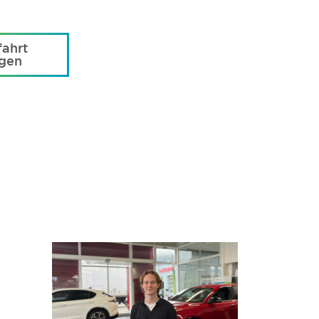
ahrt
agen