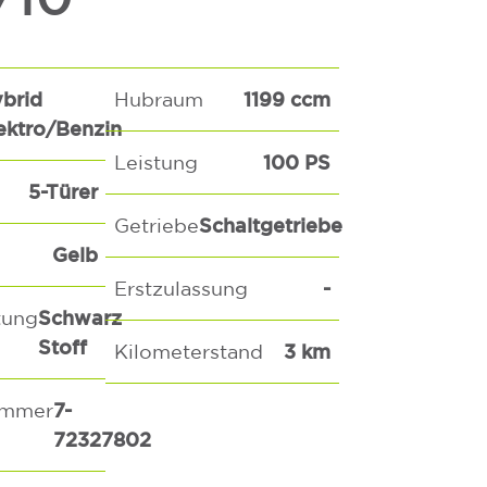
brid
1199 ccm
Hubraum
ektro/Benzin
100 PS
Leistung
5-Türer
Schaltgetriebe
Getriebe
Gelb
-
Erstzulassung
Schwarz
tung
Stoff
3 km
Kilometerstand
7-
ummer
72327802