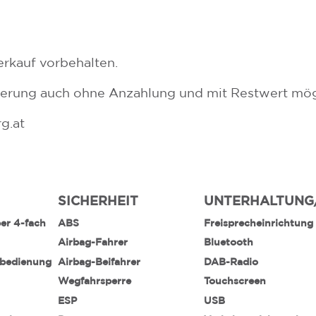
rkauf vorbehalten.
zierung auch ohne Anzahlung und mit Restwert mög
g.at
SICHERHEIT
UNTERHALTUNG
ber 4-fach
ABS
Freisprecheinrichtung
Airbag-Fahrer
Bluetooth
nbedienung
Airbag-Beifahrer
DAB-Radio
Wegfahrsperre
Touchscreen
ESP
USB