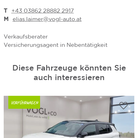
T
+43 03862 28882 2917
M
elias.laimer@vogl-auto.at
Verkaufsberater
V
Versicherungsagent in Nebentätigkeit
V
Diese Fahrzeuge könnten Sie
auch interessieren
VORFÜHRWAGEN