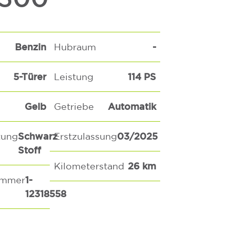
Benzin
-
Hubraum
5-Türer
114 PS
Leistung
Gelb
Automatik
Getriebe
Schwarz
03/2025
tung
Erstzulassung
Stoff
26 km
Kilometerstand
1-
ummer
12318558