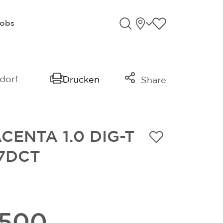
Standorte
Favoriten an
obs
Suche öffnen
sdorf
Drucken
Share
Link kopieren
Mail
CENTA 1.0 DIG-T
Whatsapp
 7DCT
.500