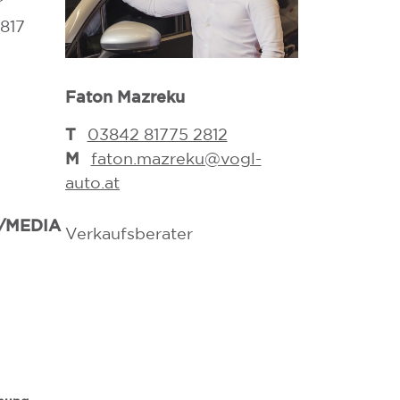
r
/817
Faton Mazreku
Rupert Fritz
T
T
03842 81775 2812
03842 817
M
M
faton.mazreku@vogl-
rupert.fr
auto.at
Verkaufsber
/MEDIA
Verkaufsberater
Versicherung
Nebentätigke