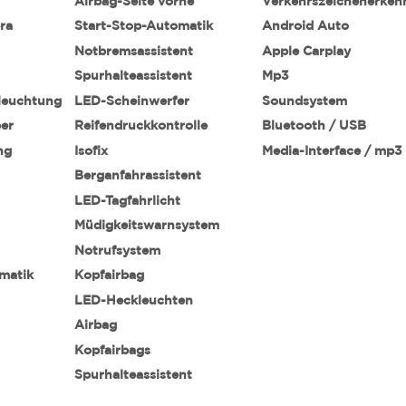
Airbag-Seite vorne
Verkehrszeichenerke
ra
Start-Stop-Automatik
Android Auto
Notbremsassistent
Apple Carplay
Spurhalteassistent
Mp3
leuchtung
LED-Scheinwerfer
Soundsystem
ber
Reifendruckkontrolle
Bluetooth / USB
ng
Isofix
Media-Interface / mp3
Berganfahrassistent
LED-Tagfahrlicht
Müdigkeitswarnsystem
Notrufsystem
matik
Kopfairbag
LED-Heckleuchten
Airbag
Kopfairbags
Spurhalteassistent