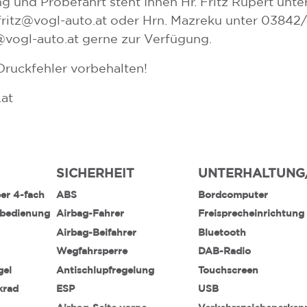
g und Probefahrt steht Ihnen Hr. Fritz Rupert unte
fritz@vogl-auto.at oder Hrn. Mazreku unter 03842
@vogl-auto.at gerne zur Verfügung.
Druckfehler vorbehalten!
.at
SICHERHEIT
UNTERHALTUNG
ber 4-fach
ABS
Bordcomputer
nbedienung
Airbag-Fahrer
Freisprecheinrichtung
Airbag-Beifahrer
Bluetooth
Wegfahrsperre
DAB-Radio
gel
Antischlupfregelung
Touchscreen
krad
ESP
USB