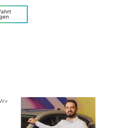
ahrt
agen
 Wir