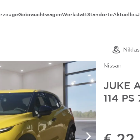
rzeuge
Gebrauchtwagen
Werkstatt
Standorte
Aktuelles
J
Nikla
Nissan
JUKE A
114 PS
€ 22