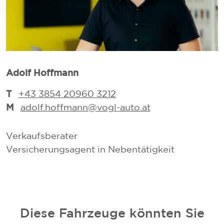
Adolf Hoffmann
T
T
+43 3854 20960 3212
M
adolf.hoffmann@vogl-auto.at
Verkaufsberater
V
Versicherungsagent in Nebentätigkeit
V
Diese Fahrzeuge könnten Sie