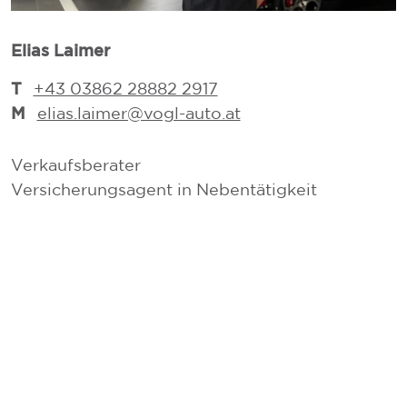
Elias Laimer
D
T
+43 03862 28882 2917
M
elias.laimer@vogl-auto.at
Verkaufsberater
V
Versicherungsagent in Nebentätigkeit
V