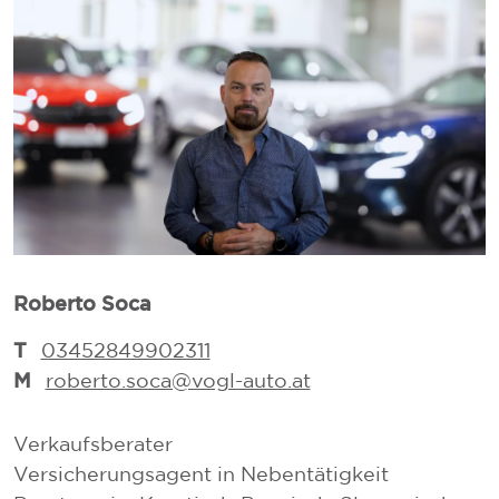
Roberto Soca
L
T
03452849902311
M
roberto.soca@vogl-auto.at
Verkaufsberater
V
Versicherungsagent in Nebentätigkeit
V