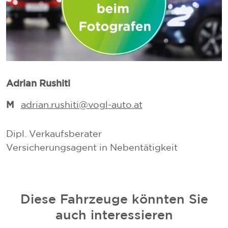
Adrian Rushiti
M
M
adrian.rushiti@vogl-auto.at
Dipl. Verkaufsberater
Versicherungsagent in Nebentätigkeit
V
V
Diese Fahrzeuge könnten Sie
auch interessieren