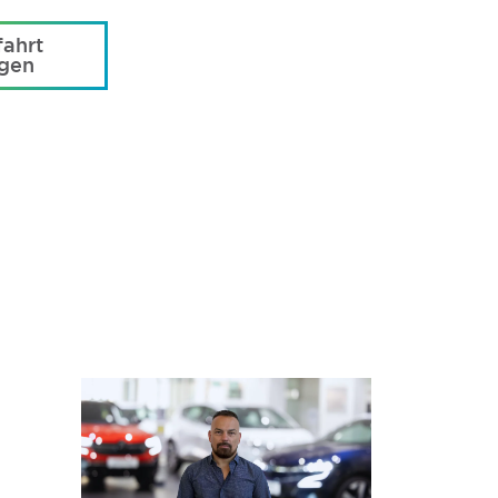
ahrt
agen