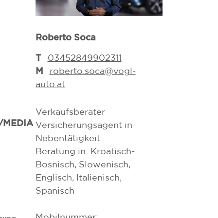
Roberto Soca
Lukas Fader,
T
T
03452849902311
+43 3452
M
M
roberto.soca@vogl-
lukas.fad
auto.at
Verkaufsber
Verkaufsberater
Versicherung
/MEDIA
Versicherungsagent in
Nebentätigke
Nebentätigkeit
Beratung in: Kroatisch-
Bosnisch, Slowenisch,
Englisch, Italienisch,
Spanisch
Mobilnummer: