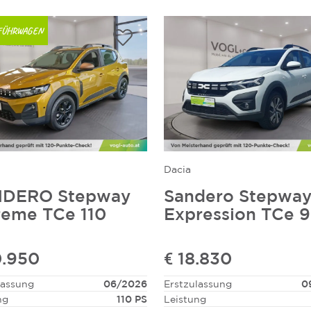
FÜHRWAGEN
Dacia
DERO Stepway
Sandero Stepwa
reme TCe 110
Expression TCe 
0.950
€ 18.830
lassung
06/2026
Erstzulassung
0
ng
110 PS
Leistung