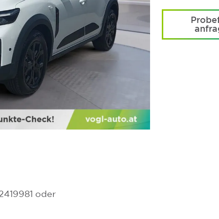
Probef
anfr
2419981 oder