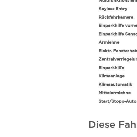
Multifunktionslen
Keyless Entry
Rückfahrkamera
Einparkhilfe vorn
Einparkhilfe Sens
Armlehne
Elektr. Fensterhe
Zentralverriegelu
Einparkhilfe
Klimaanlage
Klimaautomatik
Mittelarmlehne
Start/Stopp-Auto
Diese Fah