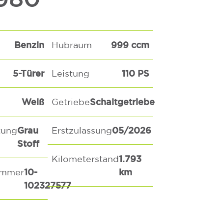
Benzin
999 ccm
Hubraum
5-Türer
110 PS
Leistung
Weiß
Schaltgetriebe
Getriebe
Grau
05/2026
tung
Erstzulassung
Stoff
1.793
Kilometerstand
10-
km
ummer
102327577