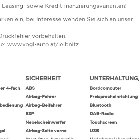
 Leasing- sowie Kreditfinanzierungsvarianten!
rken ein, bei Interesse wenden Sie sich an unser
Druckfehler vorbehalten.
 www.vogl-auto.at/leibnitz
SICHERHEIT
UNTERHALTUNG
ber 4-fach
ABS
Bordcomputer
Airbag-Fahrer
Freisprecheinrichtung
nbedienung
Airbag-Beifahrer
Bluetooth
ESP
DAB-Radio
Nebelscheinwerfer
Touchscreen
gel
Airbag-Seite vorne
USB