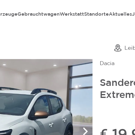
rzeuge
Gebrauchtwagen
Werkstatt
Standorte
Aktuelles
J
Lei
Dacia
Sander
Extrem
€ 19