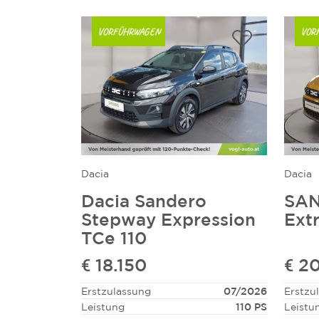
VORFÜHRWAGEN
VOR
Dacia
Dacia
Dacia Sandero
SAN
Stepway Expression
Ext
TCe 110
€ 18.150
€ 2
Erstzulassung
07/2026
Erstzu
Leistung
110 PS
Leistu