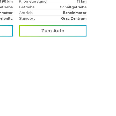
496 km
Kilometerstand
11 km
etriebe
Getriebe
Schaltgetriebe
nmotor
Antrieb
Benzinmotor
eibnitz
Standort
Graz Zentrum
Zum Auto