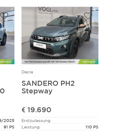
Dacia
y
SANDERO PH2
90
Stepway
€ 19.690
9/2025
Erstzulassung
91 PS
Leistung
110 PS