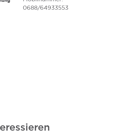
nnung
0688/64933553
eressieren