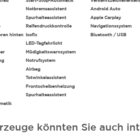
krad
Start-Stop-Automatik
Verkehrszeichenerke
Notbremsassistent
Android Auto
Spurhalteassistent
Apple Carplay
e
Reifendruckkontrolle
Navigationssystem
oren hinten
Isofix
Bluetooth / USB
LED-Tagfahrlicht
ber
Müdigkeitswarnsystem
ng
Notrufsystem
Airbag
Totwinkelassistent
Frontscheibenheizung
Spurhalteassistent
matik
rzeuge könnten Sie auch int