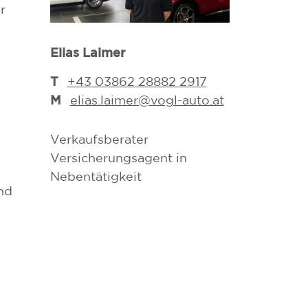
r
Elias Laimer
Dona Horva
T
T
+43 03862 28882 2917
+43 0386
M
M
elias.laimer@vogl-auto.at
dona.hor
Verkaufsberater
Verkaufsbera
Versicherungsagent in
Versicherung
Nebentätigkeit
Nebentätigke
and