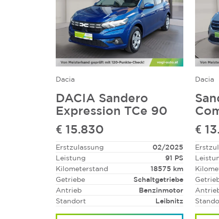
Dacia
Dacia
DACIA Sandero
San
Expression TCe 90
Com
€ 15.830
€ 13
Erstzulassung
02/2025
Erstzu
Leistung
91 PS
Leistu
Kilometerstand
18575 km
Kilome
Getriebe
Schaltgetriebe
Getrie
Antrieb
Benzinmotor
Antrie
Standort
Leibnitz
Stando