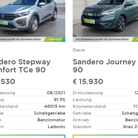
Dacia
dero Stepway
Sandero Journey
fort TCe 90
90
.530
€ 15.930
lassung
08/2021
Erstzulassung
1
ng
91 PS
Leistung
terstand
46015 km
Kilometerstand
1
be
Schaltgetriebe
Getriebe
Schaltg
b
Benzinmotor
Antrieb
Benzi
rt
Leibnitz
Standort
Graz Z