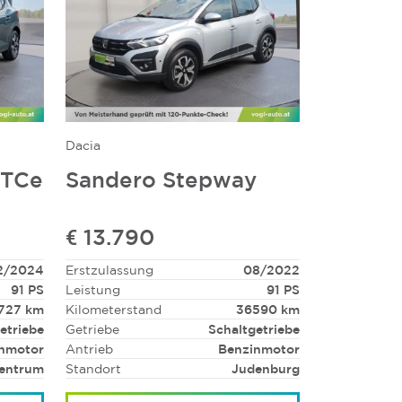
Dacia
 TCe
Sandero Stepway
€ 13.790
2/2024
Erstzulassung
08/2022
91 PS
Leistung
91 PS
1727 km
Kilometerstand
36590 km
etriebe
Getriebe
Schaltgetriebe
nmotor
Antrieb
Benzinmotor
entrum
Standort
Judenburg