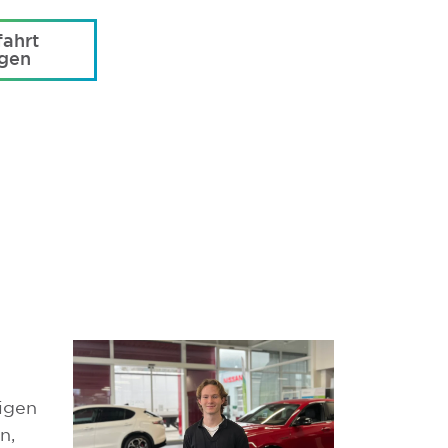
ahrt
agen
tigen
n,