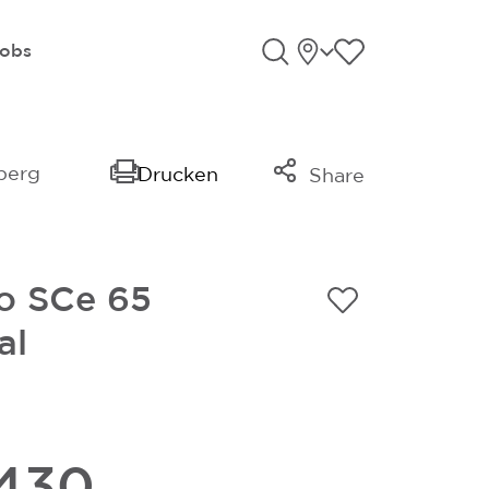
Standorte
Favoriten an
obs
Suche öffnen
berg
Drucken
Share
Link kopieren
Mail
o SCe 65
Whatsapp
al
.430