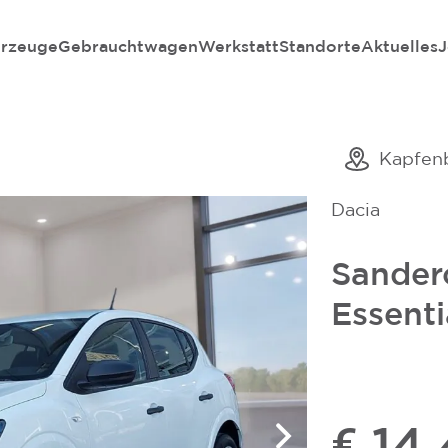
rzeuge
Gebrauchtwagen
Werkstatt
Standorte
Aktuelles
J
Kapfen
Dacia
Sander
Essenti
€ 14