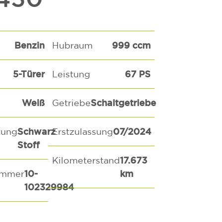
Benzin
999 ccm
Hubraum
5-Türer
67 PS
Leistung
Weiß
Schaltgetriebe
Getriebe
Schwarz
07/2024
tung
Erstzulassung
Stoff
17.673
Kilometerstand
10-
km
ummer
102329984