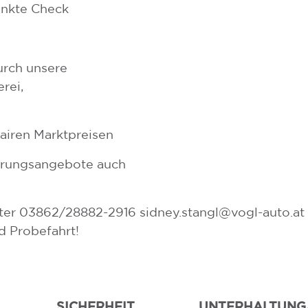
unkte Check
urch unsere
rei,
fairen Marktpreisen
herungsangebote auch
nter 03862/28882-2916 sidney.stangl@vogl-auto.at 
d Probefahrt!
SICHERHEIT
UNTERHALTUNG