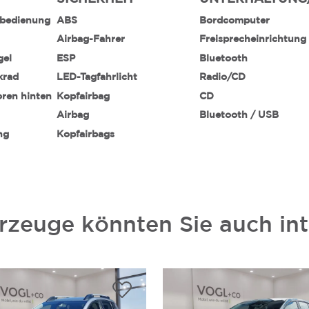
nbedienung
ABS
Bordcomputer
Airbag-Fahrer
Freisprecheinrichtung
gel
ESP
Bluetooth
krad
LED-Tagfahrlicht
Radio/CD
oren hinten
Kopfairbag
CD
Airbag
Bluetooth / USB
ng
Kopfairbags
rzeuge könnten Sie auch int