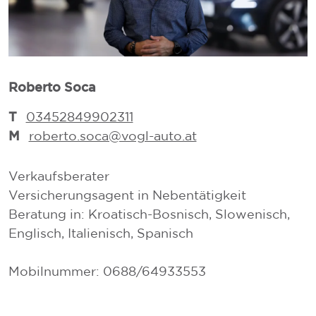
Roberto Soca
L
T
03452849902311
M
roberto.soca@vogl-auto.at
Verkaufsberater
V
Versicherungsagent in Nebentätigkeit
V
Beratung in: Kroatisch-Bosnisch, Slowenisch,
Englisch, Italienisch, Spanisch
Mobilnummer: 0688/64933553