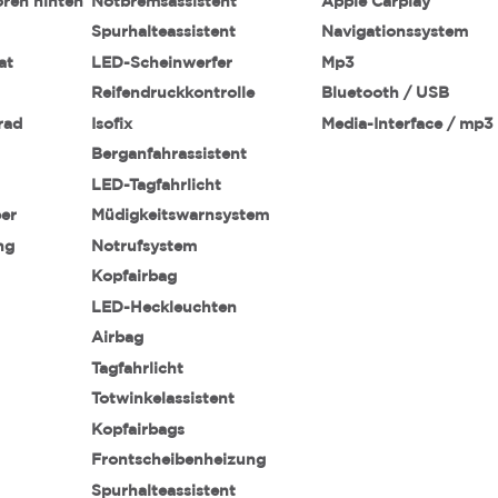
oren hinten
Notbremsassistent
Apple Carplay
Spurhalteassistent
Navigationssystem
at
LED-Scheinwerfer
Mp3
Reifendruckkontrolle
Bluetooth / USB
rad
Isofix
Media-Interface / mp3
Berganfahrassistent
LED-Tagfahrlicht
ber
Müdigkeitswarnsystem
ng
Notrufsystem
Kopfairbag
LED-Heckleuchten
Airbag
Tagfahrlicht
Totwinkelassistent
Kopfairbags
Frontscheibenheizung
Spurhalteassistent