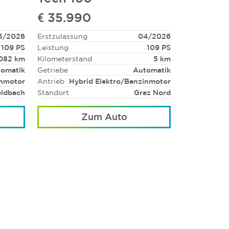
€ 35.990
5/2026
Erstzulassung
04/2026
109 PS
Leistung
109 PS
082 km
Kilometerstand
5 km
omatik
Getriebe
Automatik
inmotor
Antrieb
Hybrid Elektro/Benzinmotor
eldbach
Standort
Graz Nord
Zum Auto