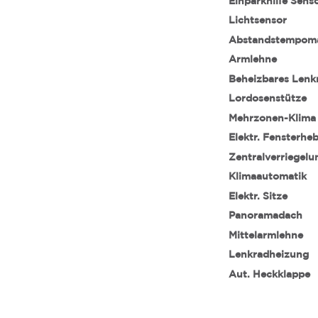
Einparkhilfe Sens
Lichtsensor
Abstandstempom
Armlehne
Beheizbares Lenk
Lordosenstütze
Mehrzonen-Klima
Elektr. Fensterhe
Zentralverriegelu
Klimaautomatik
Elektr. Sitze
Panoramadach
Mittelarmlehne
Lenkradheizung
Aut. Heckklappe