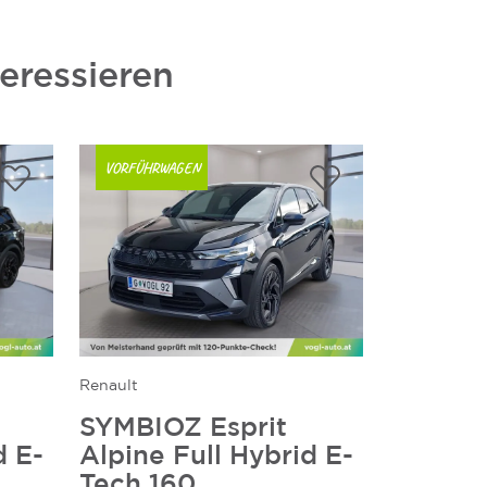
eressieren
VORFÜHRWAGEN
Renault
SYMBIOZ Esprit
d E-
Alpine Full Hybrid E-
Tech 160