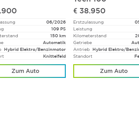
7.900
€ 38.950
lassung
06/2026
Erstzulassung
0
ng
109 PS
Leistung
terstand
150 km
Kilometerstand
2
be
Automatik
Getriebe
Aut
b
Hybrid Elektro/Benzinmotor
Antrieb
Hybrid Elektro/Benz
rt
Knittelfeld
Standort
F
Zum Auto
Zum Auto