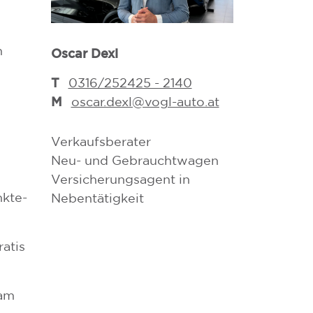
m
Oscar Dexl
Haris Begic
T
T
0316/252425 - 2140
0316/2524
M
M
oscar.dexl@vogl-auto.at
haris.beg
Verkaufsberater
Dipl. Flotte
Neu- und Gebrauchtwagen
Neu- und G
Versicherungsagent in
Versicherung
nkte-
Nebentätigkeit
Nebentätigke
atis
sam