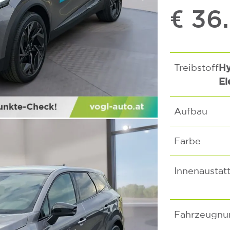
€ 36
Hy
Treibstoff
El
Aufbau
Farbe
Innenaustat
Fahrzeugn