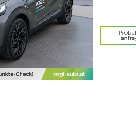
Probef
anfr