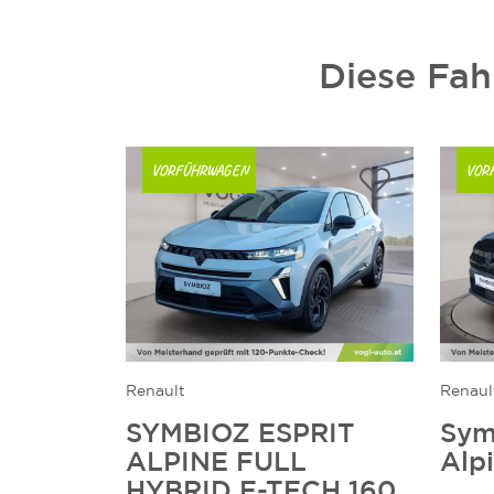
Diese Fah
VORFÜHRWAGEN
VOR
Renault
Renaul
SYMBIOZ ESPRIT
Sym
ALPINE FULL
Alp
HYBRID E-TECH 160