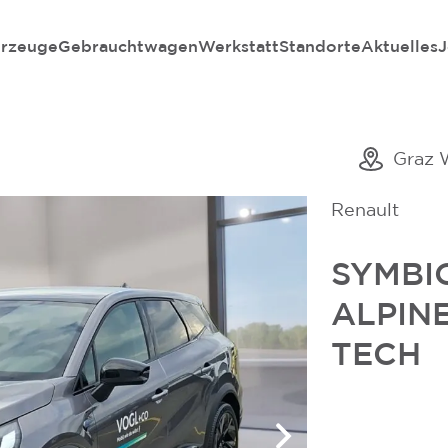
rzeuge
Gebrauchtwagen
Werkstatt
Standorte
Aktuelles
J
Graz 
Renault
SYMBI
ALPINE
TECH