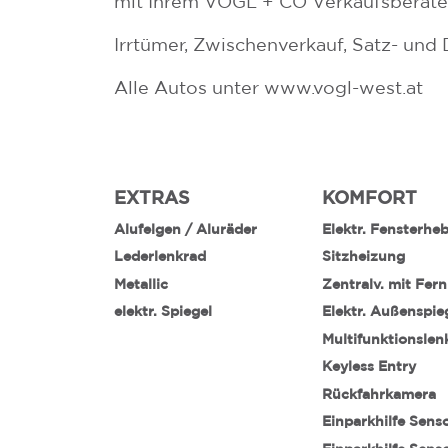
mit Ihrem VOGL + CO Verkaufsberater 
Irrtümer, Zwischenverkauf, Satz- und 
Alle Autos unter www.vogl-west.at
EXTRAS
KOMFORT
Alufelgen / Aluräder
Elektr. Fensterhe
Lederlenkrad
Sitzheizung
Metallic
Zentralv. mit Fer
elektr. Spiegel
Elektr. Außenspie
Multifunktionslen
Keyless Entry
Rückfahrkamera
Einparkhilfe Sens