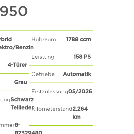
.950
brid
1789 ccm
Hubraum
ektro/Benzin
158 PS
Leistung
4-Türer
Automatik
Getriebe
Grau
05/2026
Erstzulassung
Schwarz
tung
Teilleder
2.264
Kilometerstand
km
8-
ummer
82329480