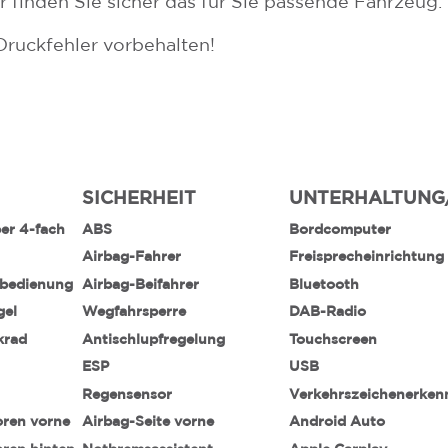
finden Sie sicher das für Sie passende Fahrzeug.
Druckfehler vorbehalten!
SICHERHEIT
UNTERHALTUNG
ber 4-fach
ABS
Bordcomputer
Airbag-Fahrer
Freisprecheinrichtung
nbedienung
Airbag-Beifahrer
Bluetooth
gel
Wegfahrsperre
DAB-Radio
krad
Antischlupfregelung
Touchscreen
ESP
USB
Regensensor
Verkehrszeichenerke
oren vorne
Airbag-Seite vorne
Android Auto