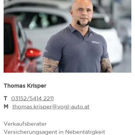
M
Thomas Krisper
T
03152/5414 2211
M
thomas.krisper@vogl-auto.at
G
Verkaufsberater
V
Versicherungsagent in Nebentätigkeit