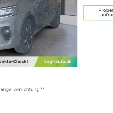
Probef
anfr
hängervorrichtung **