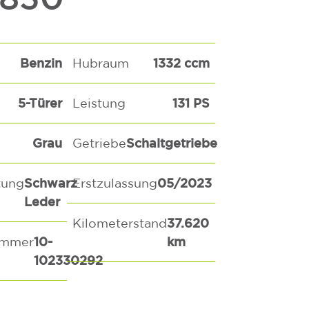
Benzin
1332 ccm
Hubraum
5-Türer
131 PS
Leistung
Grau
Schaltgetriebe
Getriebe
Schwarz
05/2023
tung
Erstzulassung
Leder
37.620
Kilometerstand
10-
km
ummer
102330292