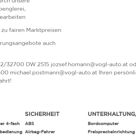
urch unsere
penglerei,
cearbeiten
 zu fairen Marktpreisen
herungsangebote auch
52/32700 DW 2515 jozsef.homann@vogl-auto.at ode
0 michael.postmann@vogl-auto.at Ihren persönl
ahrt!
SICHERHEIT
UNTERHALTUNG
ber 4-fach
ABS
Bordcomputer
nbedienung
Airbag-Fahrer
Freisprecheinrichtung