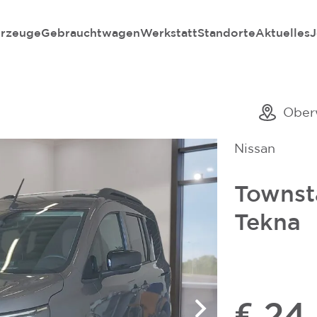
rzeuge
Gebrauchtwagen
Werkstatt
Standorte
Aktuelles
J
Ober
Nissan
Townst
Tekna
€ 24