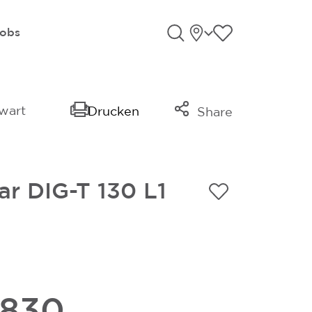
Standorte
Favoriten an
obs
Suche öffnen
wart
Drucken
Share
Link kopieren
Mail
ar DIG-T 130 L1
Whatsapp
.830