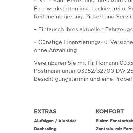
– Nach Kauf Betreuung Ihres Autos d
Fachwerkstätten inkl. Lackiererei u. S
Reifeneinlagerung, Pickerl und Servi
– Eintausch Ihres aktuellen Fahrzeugs
– Günstige Finanzierungs- u. Versic
ohne Anzahlung
Vereinbaren Sie mit Hr. Homann 033
Postmann unter 03352/32700 DW 250
Besichtigungstermin und eine Probef
EXTRAS
KOMFORT
Alufelgen / Aluräder
Elektr. Fensterhe
Dachreling
Zentralv. mit Fer