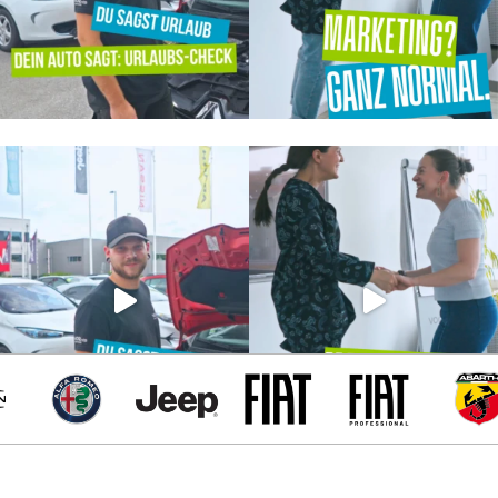
Alfa Romeo
Jeep
Fiat
Fiat Professiona
Abart