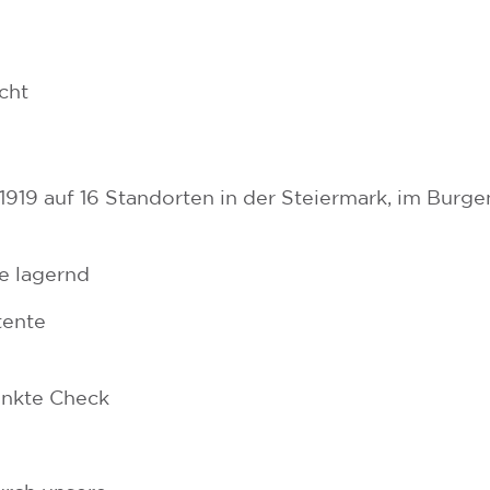
cht
t 1919 auf 16 Standorten in der Steiermark, im Burg
e lagernd
tente
unkte Check