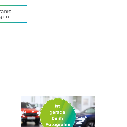
ahrt
agen