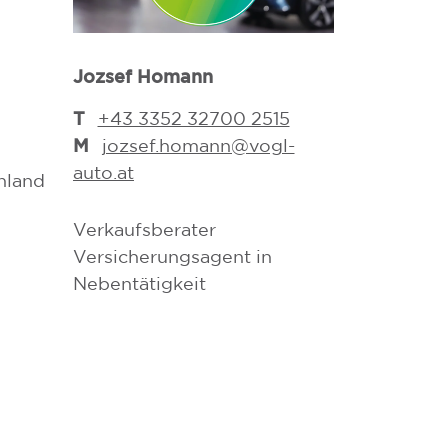
Jozsef Homann
Michael Fran
T
T
+43 3352 32700 2515
03352/32
M
M
jozsef.homann@vogl-
michael.f
auto.at
auto.at
enland
Verkaufsberater
Dipl. Verkau
Versicherungsagent in
Dipl. Flotte
Nebentätigkeit
Versicherung
Nebentätigke