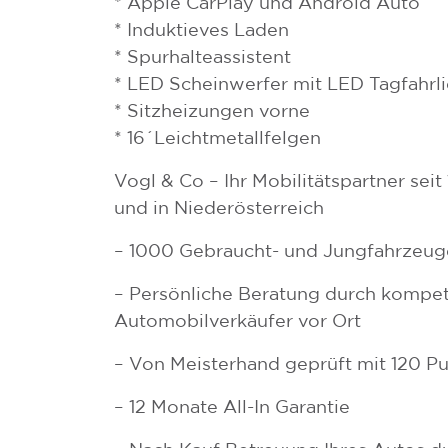
* Apple CarPlay und Android Auto
* Induktieves Laden
* Spurhalteassistent
* LED Scheinwerfer mit LED Tagfahrli
* Sitzheizungen vorne
* 16´Leichtmetallfelgen
Vogl & Co – Ihr Mobilitätspartner sei
und in Niederösterreich
– 1000 Gebraucht- und Jungfahrzeug
– Persönliche Beratung durch kompe
Automobilverkäufer vor Ort
– Von Meisterhand geprüft mit 120 P
– 12 Monate All-In Garantie