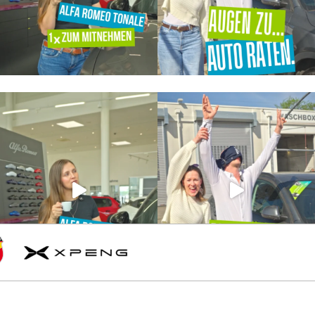
l
h
XPENG