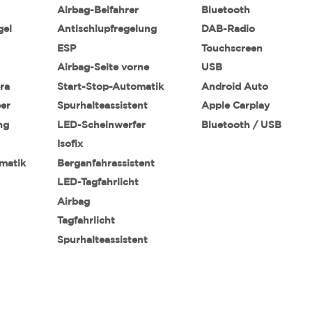
Airbag-Beifahrer
Bluetooth
gel
Antischlupfregelung
DAB-Radio
ESP
Touchscreen
Airbag-Seite vorne
USB
ra
Start-Stop-Automatik
Android Auto
ber
Spurhalteassistent
Apple Carplay
ng
LED-Scheinwerfer
Bluetooth / USB
Isofix
matik
Berganfahrassistent
LED-Tagfahrlicht
Airbag
Tagfahrlicht
Spurhalteassistent