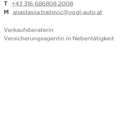
T
+43 316 686808 2008
M
anastasija.trailovic@vogl-auto.at
Verkaufsberaterin
V
Versicherungsagentin in Nebentätigkeit
V