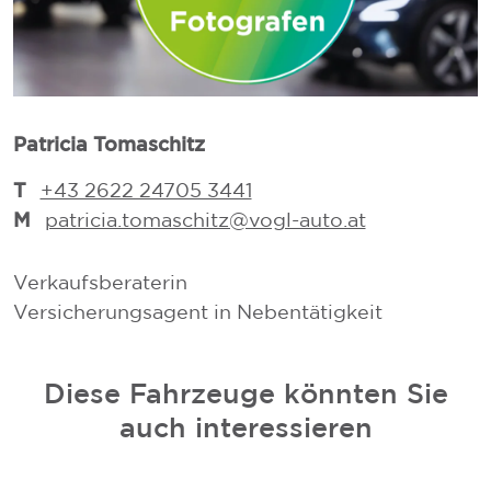
Patricia Tomaschitz
T
T
+43 2622 24705 3441
M
patricia.tomaschitz@vogl-auto.at
Verkaufsberaterin
V
Versicherungsagent in Nebentätigkeit
V
Diese Fahrzeuge könnten Sie
auch interessieren